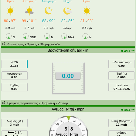
Πρωί
Απόγευμα
Απόγευμα
Νύχτα
Πρωί
80
97°
99
101°
88
99°
82
86°
81
98°
-
-
-
-
-
8.9
8.7
9.2
13
9.6
mph
mph
mph
mph
mph
N
NND
N
NNA
N
Λεπτομέριες
- Ωριαίος
- Πλήρης σελίδα
Βροχόπτωση σήμερα - in
am
4:11
2026
Τελευταία ώρα
21.85
0.00
Αύγουστος
Τιμή/ ω
0.00
0.00
0.000
Εχθές
Last rain
0.00
07-16-2026
Γραφικές παραστάσεις
- Πρόβλεψη
- Ραντάρ
Ανεμος | Ριπή - mph
am
4:11
V
Ανεμος (Μ.)
Ριπή (Μέγιστη)
VVD
VVA
3 mph
VD
VA
12 mph
5
8
DVD
AVA
2 Bft
ανέμου
Ανεμος
Ριπή
D
E