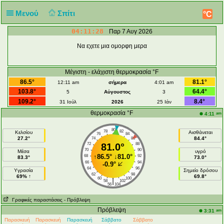
Μενού
Σπίτι
°C
04:11:28
Παρ 7 Αυγ 2026
Να εχετε μια ομορφη μερα
Μέγιστη - ελάχιστη θερμοκρασία °F
86.5°
81.1°
12:11 am
σήμερα
4:01 am
103.8°
64.4°
5
Αύγουστος
3
109.2°
8.4°
31 Ιούλ
2026
25 Ιάν
θερμοκρασία °F
am
4:11
80
78
82
Κελσίου
Αισθάνεται
76
84
27.2°
84.4°
74
86
72
81.0°
88
70
90
Μέσα
υγρό
↑
86.5°
↓
81.0°
68
92
83.3°
73.0°
66
94
-0.9°
64
96
Υγρασία
Σημείο δρόσου
62
98
69% ↑
69.8°
60
100
|
58
102
56
104
Γραφικές παραστάσεις
- Πρόβλεψη
Πρόβλεψη
am
3:31
Παρασκευή
Παρασκευή
Παρασκευή
Σάββατο
Σάββατο