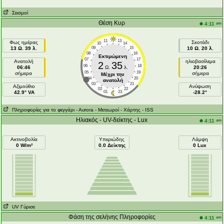
Σεισμοί
Θέση Κυρ
am
4:11
11
13
Φως ημέρας
Σκοτάδι
10
14
13 Ω. 39 λ.
09
15
10 Ω. 20 λ.
08
16
Εκτιμώμενη
07
17
Ανατολή
ηλιοβασίλεμα
2
35
06
18
06:46
Ω.
λ.
20:26
05
19
σήμερα
σήμερα
Μέχρι την
04
20
ανατολή
03
21
Aζιμούθιο
Ανύψωση
02
22
42.9° VA
01
23
-28.2°
Πληροφορίες για το φεγγάρι
- Αυrora
- Μετεωροί
- Χάρτης
- ISS
Ηλιακός - UV-δείκτης - Lux
am
4:11
Ακτινοβολία
Υπεριώδης
Λάμψη
0 W/m²
0.0 Δείκτης
0 Lux
UV Γύρισε
Φάση της σελήνης Πληροφορίες
am
4:11