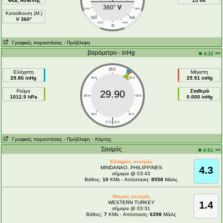
Φως Ασθενής
15 mi
360°
V
DND
ANA
Κατεύθυνση (Μ.)
ND
NA
V 360°
NND
NNA
N
Γραφικές παραστάσεις
- Πρόβλεψη
βαρόμετρο - inHg
am
4:11
29.5
Ελάχιστη
Μέγιστη
29.86 inHg
29.91 inHg
29.0
30.0
Ρεύμα
Σταθερά
29.90
1012.5 hPa
28.5
30.5
0.000 inHg
28.0
31.0
|
27.5
31.5
Γραφικές παραστάσεις
- Πρόβλεψη
- Χάρτης
Σεισμός
am
4:01
Ελαφρύς σεισμός
MINDANAO, PHILIPPINES
4.3
σήμερα @ 03:43
Βάθος:
10
KMs - Απόσταση:
8558
Μάιλς
Μικρός σεισμός
WESTERN TURKEY
1.4
σήμερα @ 03:31
Βάθος:
7
KMs - Απόσταση:
6398
Μάιλς