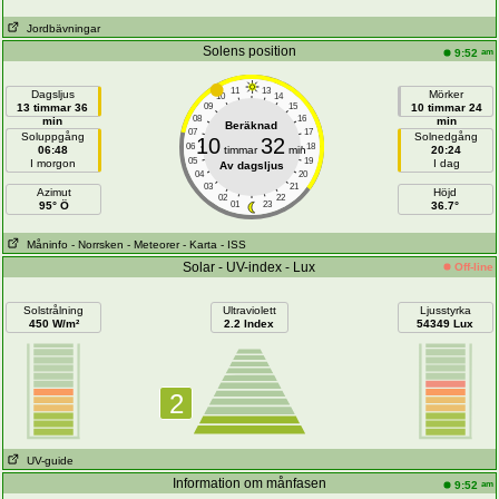
Jordbävningar
Solens position
am
9:52
11
13
Dagsljus
Mörker
10
14
13 timmar 36
09
15
10 timmar 24
08
16
min
min
Beräknad
07
17
Soluppgång
Solnedgång
10
32
06
18
06:48
timmar
min
20:24
05
19
I morgon
I dag
Av dagsljus
04
20
03
21
Azimut
Höjd
02
22
95° Ö
01
23
36.7°
Måninfo
- Norrsken
- Meteorer
- Karta
- ISS
Solar - UV-index - Lux
Off-line
Solstrålning
Ultraviolett
Ljusstyrka
450 W/m²
2.2 Index
54349 Lux
2
UV-guide
Information om månfasen
am
9:52