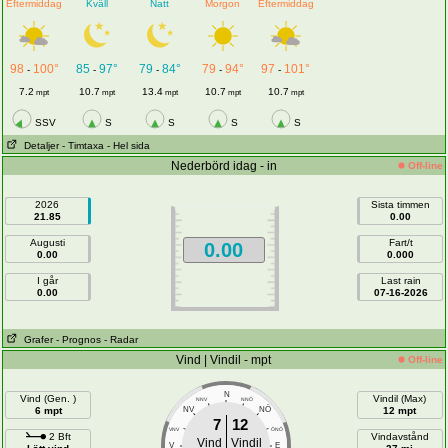
Eftermiddag
Kväll
Natt
Morgon
Eftermiddag
98
100°
85
97°
79
84°
79
94°
97
101°
-
-
-
-
-
7.2
10.7
13.4
10.7
10.7
mpt
mpt
mpt
mpt
mpt
SSV
S
S
S
S
Detaljer
- Timtaxa
- Hel sida
Nederbörd idag - in
Off-line
2026
Sista timmen
21.85
0.00
Augusti
Fart/t
0.00
0.00
0.000
I går
Last rain
0.00
07-16-2026
Grafer
- Prognos
- Radar
Vind | Vindil - mpt
Off-line
N
Vind (Gen. )
Vindil (Max)
NNV
NNÖ
NÖ
6 mpt
NV
12 mpt
7
12
VNV
ÖNÖ
2 Bft
Vindavstånd
Vind
Vindil
V
E