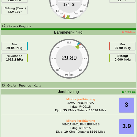
Lätt vind
27 mi
184°
S
VSV
ÖSÖ
Riktning (Gen. )
SÖ
SV
SSV 197°
SSV
SSÖ
S
Grafer
- Prognos
Barometer - inHg
Off-line
29.5
Min
Max
29.85 inHg
29.90 inHg
29.0
30.0
Nuvarande
Stadigt
29.89
1012.2 hPa
28.5
30.5
0.000 inHg
28.0
31.0
|
27.5
31.5
Grafer
- Prognos
- Karta
Jordbävning
am
9:31
Mindre jordbävning
JAVA, INDONESIA
3
I dag @ 09:18
Djup:
35
KMs - Distans:
10026
Miles
Mindre jordbävning
MINDANAO, PHILIPPINES
3.9
I dag @ 09:15
Djup:
10
KMs - Distans:
8566
Miles