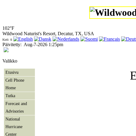
102°F
Wildwood Naturist's Resort, Decatur, TX, USA
Kieli: fi
Päivitetty
:
Aug-7-2026 1:25pm
Valikko
E
Etusivu
Cell Phone
Home
Tutka
Forecast and
Advisories
National
Hurricane
Center