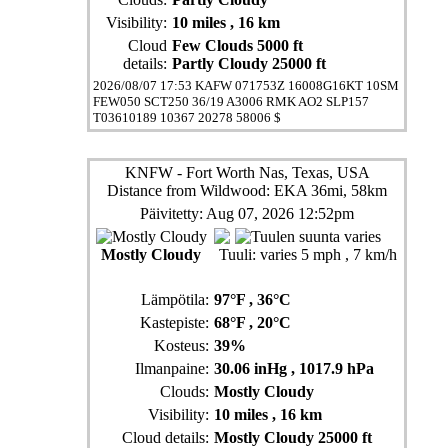
Visibility:
10 miles
, 16 km
Cloud
Few Clouds 5000 ft
details:
Partly Cloudy 25000 ft
2026/08/07 17:53 KAFW 071753Z 16008G16KT 10SM
FEW050 SCT250 36/19 A3006 RMK AO2 SLP157
T03610189 10367 20278 58006 $
KNFW - Fort Worth Nas, Texas, USA
Distance from Wildwood: EKA 36mi, 58km
Päivitetty: Aug 07, 2026 12:52pm
Mostly Cloudy
Tuuli:
varies 5 mph
, 7 km/h
Lämpötila:
97°F
, 36°C
Kastepiste:
68°F
, 20°C
Kosteus:
39%
Ilmanpaine:
30.06 inHg
, 1017.9 hPa
Clouds:
Mostly Cloudy
Visibility:
10 miles
, 16 km
Cloud details:
Mostly Cloudy 25000 ft