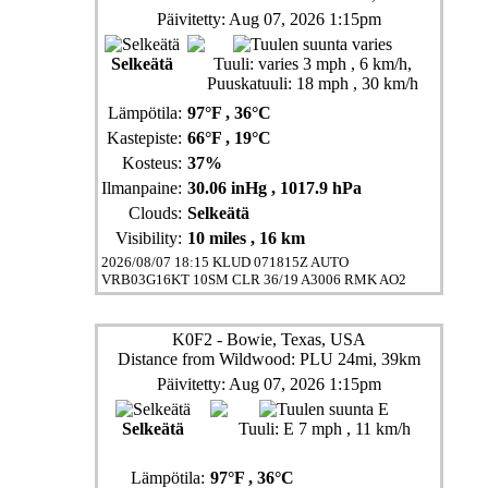
Päivitetty: Aug 07, 2026 1:15pm
Selkeätä
Tuuli:
varies 3 mph
, 6 km/h
,
Puuskatuuli: 18 mph
, 30 km/h
Lämpötila:
97°F
, 36°C
Kastepiste:
66°F
, 19°C
Kosteus:
37%
Ilmanpaine:
30.06 inHg
, 1017.9 hPa
Clouds:
Selkeätä
Visibility:
10 miles
, 16 km
2026/08/07 18:15 KLUD 071815Z AUTO
VRB03G16KT 10SM CLR 36/19 A3006 RMK AO2
K0F2 - Bowie, Texas, USA
Distance from Wildwood: PLU 24mi, 39km
Päivitetty: Aug 07, 2026 1:15pm
Selkeätä
Tuuli:
E 7 mph
, 11 km/h
Lämpötila:
97°F
, 36°C