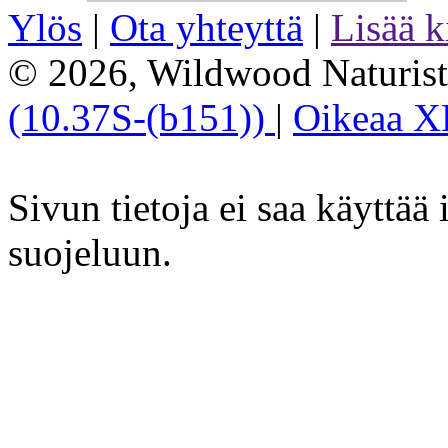
Ylös
|
Ota yhteyttä
|
Lisää k
© 2026, Wildwood Naturist'
(10.37S-(b151))
|
Oikeaa 
Sivun tietoja ei saa käyttä
suojeluun.