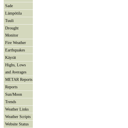
Sade
Lämpötila
Tuuli
Drought
Monitor
Fire Weather
Earthquakes
Käyrät
Highs, Lows
and Averages
METAR Reports
Reports
Sun/Moon
Trends
Weather Links
Weather Scripts
Website Status