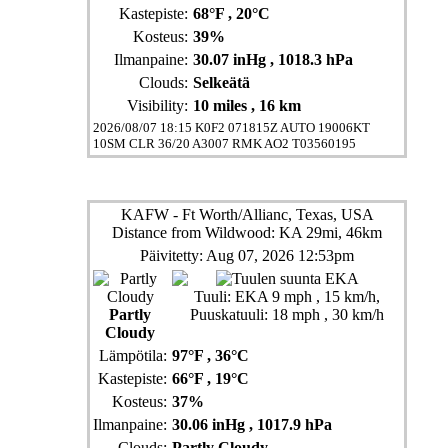
Kastepiste:
68°F
, 20°C
Kosteus:
39%
Ilmanpaine:
30.07 inHg
, 1018.3 hPa
Clouds:
Selkeätä
Visibility:
10 miles
, 16 km
2026/08/07 18:15 K0F2 071815Z AUTO 19006KT
10SM CLR 36/20 A3007 RMK AO2 T03560195
KAFW - Ft Worth/Allianc, Texas, USA
Distance from Wildwood: KA 29mi, 46km
Päivitetty: Aug 07, 2026 12:53pm
Tuuli:
EKA 9 mph
, 15 km/h
,
Partly
Puuskatuuli: 18 mph
, 30 km/h
Cloudy
Lämpötila:
97°F
, 36°C
Kastepiste:
66°F
, 19°C
Kosteus:
37%
Ilmanpaine:
30.06 inHg
, 1017.9 hPa
Clouds:
Partly Cloudy