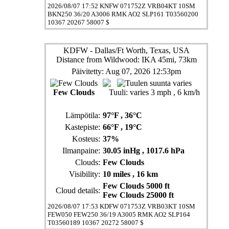
2026/08/07 17:52 KNFW 071752Z VRB04KT 10SM
BKN250 36/20 A3006 RMK AO2 SLP161 T03560200
10367 20267 58007 $
KDFW - Dallas/Ft Worth, Texas, USA
Distance from Wildwood: IKA 45mi, 73km
Päivitetty: Aug 07, 2026 12:53pm
Few Clouds
Tuuli:
varies 3 mph
, 6 km/h
Lämpötila:
97°F
, 36°C
Kastepiste:
66°F
, 19°C
Kosteus:
37%
Ilmanpaine:
30.05 inHg
, 1017.6 hPa
Clouds:
Few Clouds
Visibility:
10 miles
, 16 km
Few Clouds 5000 ft
Cloud details:
Few Clouds 25000 ft
2026/08/07 17:53 KDFW 071753Z VRB03KT 10SM
FEW050 FEW250 36/19 A3005 RMK AO2 SLP164
T03560189 10367 20272 58007 $