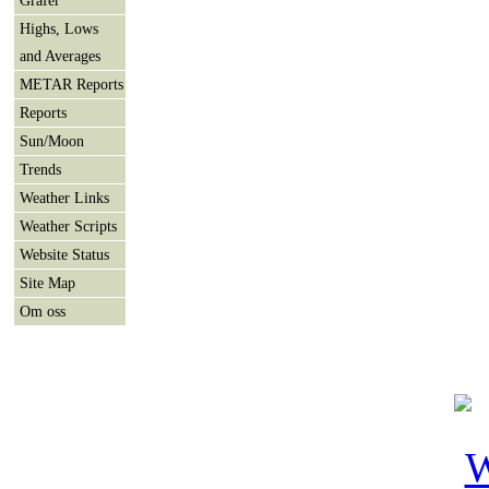
Highs, Lows
and Averages
METAR Reports
Reports
Sun/Moon
Trends
Weather Links
Weather Scripts
Website Status
Site Map
Om oss