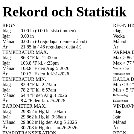
Rekord och Statistik
REGN
REGN HI
Idag
0.00 in (0.00 in sista timmen)
Idag
Igår
0.00 in
Vecka
Månad
0.00 in (0 regndagar denne månad)
Månad
År
21.85 in ( 46 regndagar detta år)
År
TEMPERATUR MAX.
VARMA 
Idag
86.3 °F kl. 12:00am
Max > 86 
Igår
103.8 °F kl. 4:23pm
Max > 77 
Månad
103.8 °F den Aug-5-2026
Varmaste dag
År
109.2 °F den Jul-31-2026
Varmatste natt
TEMPERATUR MIN.
KALLA 
Idag
82.9 °F kl. 2:23am
Min < 32 
Igår
78.2 °F kl. 6:57am
Min < 5 °F
Månad
64.4 °F den Aug-3-2026
Kallaste dag
År
8.4 °F den Jan-25-2026
Kallaste natt
BAROMETER MAX.
VINDAVK
Idag
29.852 inHg kl. 1:09am
Idag
Igår
29.862 inHg kl. 9:36am
Igår
Månad
29.862 inHg den Aug-5-2026
Månad
År
30.708 inHg den Jan-26-2026
År
EVAPOTRANSPIRATION
REGN