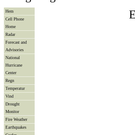
E
Hem
Cell Phone
Home
Radar
Forecast and
Advisories
National
Hurricane
Center
Regn
Temperatur
Vind
Drought
Monitor
Fire Weather
Earthquakes
Grafer