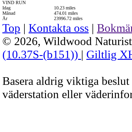
VIND RUN
Idag
10.23 miles
Månad
474.01 miles
År
23996.72 miles
Top
|
Kontakta oss
|
Bokmä
© 2026, Wildwood Naturist'
(10.37S-(b151))
|
Giltlig 
Basera aldrig viktiga beslu
väderstation eller väderinfo