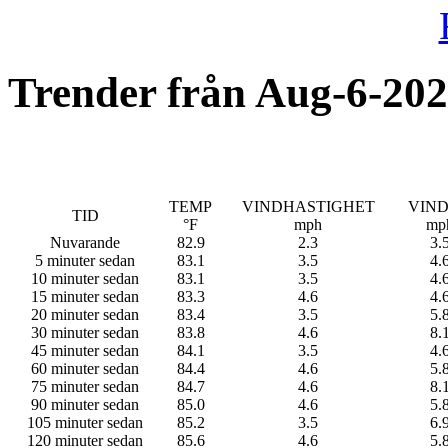
Trender från
Aug-6-20
TEMP
VINDHASTIGHET
VIN
TID
°F
mph
mp
Nuvarande
82.9
2.3
3.
5 minuter sedan
83.1
3.5
4.
10 minuter sedan
83.1
3.5
4.
15 minuter sedan
83.3
4.6
4.
20 minuter sedan
83.4
3.5
5.
30 minuter sedan
83.8
4.6
8.
45 minuter sedan
84.1
3.5
4.
60 minuter sedan
84.4
4.6
5.
75 minuter sedan
84.7
4.6
8.
90 minuter sedan
85.0
4.6
5.
105 minuter sedan
85.2
3.5
6.
120 minuter sedan
85.6
4.6
5.